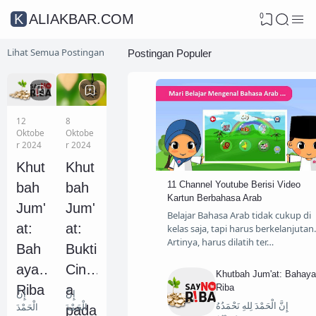
0
KALIAKBAR.COM
Lihat Semua Postingan
Postingan Populer
12
8
Oktobe
Oktobe
r 2024
r 2024
Khut
Khut
11 Channel Youtube Berisi Video
bah
bah
Kartun Berbahasa Arab
Jum'
Jum'
Belajar Bahasa Arab tidak cukup di
at:
at:
kelas saja, tapi harus berkelanjutan.
Artinya, harus dilatih ter…
Bah
Bukti
aya
Cint
Khutbah Jum'at: Bahay
Riba
a
Riba
إِنَّ
إِنَّ
إِنَّ الْحَمْدَ لِلهِ نَحْمَدُهُ
الْحَمْدَ
الْحَمْدَ
pada