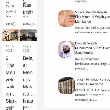
وَنَسْتَعِيْنُهُ…
لِلهِ
لِلهِ
Ras
نَحْمَدُهُ
نَحْمَدُهُ
وَنَسْتَعِيْ
وَنَسْتَعِيْ
ulull
5 Cara Menghilangkan
نُهُ
نُهُ
Flek Hitam di Wajah ya
ah
وَنَسْتَغْ
وَنَسْتَغْ
Membandel
0
0
KHUTBAH JUM'AT
KHUTBAH JUM'AT
فِرُهْ
فِرُهْ
SAW
Spesial hari ini, saya ak
وَنَعُوْذُ
وَنَعُوْذُ
informasikan cara men
بِاللهِ
بِاللهِ
تَعَالَى
تَعَالَى
مِنْ
مِنْ
Biografi Syaikh
17 Juli
17 Juli
شُرُوْرِ
شُرُوْرِ
Muhammad Al-Arifi Ula
2023
2023
أَنْفُسِنَا
أَنْفُسِنَا
Saudi Arabia
وَمِنْ
وَمِنْ
8
Belaj
Kali ini saya akan
سَيِّئَاتِ
سَيِّئَاتِ
berbicara secara singka
Tips
ar
أَعْمَال…
أَعْمَالِن
menge…
…
Men
Men
yele
ulis
Telaah Terhadap Konse
Teologi Humanisme
saik
Mak
PENDAHULUAN Secara
an
alah
umum humanisme
merupakan s…
Skri
Ilmia
KaliAkb
KaliAkb
ar.com
ar.com
psi
h