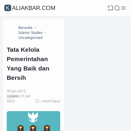
0
KALIAKBAR.COM
Beranda
Islamic Studies
Uncategorized
Tata Kelola
Pemerintahan
Yang Baik dan
Bersih
30 Jun 2012
Update:
21 Jun
2023
...
menit baca