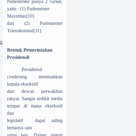
Parlementer punya 2 varian,
yaitu : (1) Parlementer
Mayoritas
[10]
dan (2) Parlementer
Transaksional
[11]
.
2.
Bentuk Pemerintahan
Presidensil
Presidensil
cenderung memisahkan
kepala eksekutif
dari dewan perwakilan
rakyat. Sangat sedikit media
tempat di mana eksekutif
dan
legislatif dapat saling
bertanya satu
sama lain. Dalam sistem