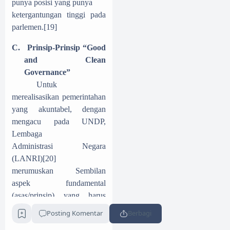
punya posisi yang punya
ketergantungan tinggi pada
parlemen.
[19]
C.
Prinsip-Prinsip “Good
and Clean
Governance”
Untuk
merealisasikan pemerintahan
yang akuntabel, dengan
mengacu pada UNDP,
Lembaga
Administrasi Negara
(LANRI)
[20]
merumuskan Sembilan
aspek fundamental
(asas/prinsip) yang harus
diperhatikan,
Posting Komentar
Berbagi
yaitu
[21]