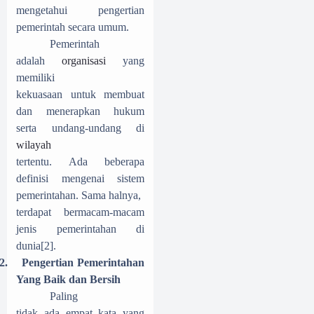
mengetahui pengertian
pemerintah secara umum.
Pemerintah
adalah
organisasi
yang
memiliki
kekuasaan untuk membuat
dan menerapkan hukum
serta undang-undang di
wilayah
tertentu. Ada beberapa
definisi mengenai sistem
pemerintahan. Sama halnya,
terdapat bermacam-macam
jenis pemerintahan di
dunia
[2]
.
2.
Pengertian Pemerintahan
Yang Baik dan Bersih
Paling
tidak ada empat kata yang