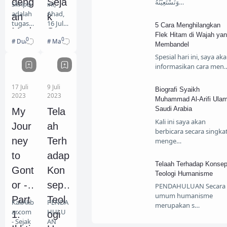
deng
Seja
وَنَسْتَعِيْنُهُ…
Skripsi
ini,
adalah
Ahad,
an
k
tugas
16 Juli
5 Cara Menghilangkan
Mud
Sem
akhir
2023,
Flek Hitam di Wajah ya
0
0
Dunia Mahasiswa
Makalah Ilmiah
yang
saya
Membandel
ah
este
harus
memb
Spesial hari ini, saya ak
dan
r 1,
diseles
ersama
informasikan cara men
aikan
i
Cep
Why
oleh
mahasi
17 Juli
9 Juli
at
Not?
Biografi Syaikh
mahasi
swa
2023
2023
Muhammad Al-Arifi Ula
swa di
Progra
Saudi Arabia
setiap
m
My
Tela
pergur
Studi
Kali ini saya akan
Jour
ah
uan
Pendid
berbicara secara singka
tinggi.
ikan
ney
Terh
menge…
Sebag
Bahasa
to
adap
us
Arab
Telaah Terhadap Konse
apapu
Fakulta
Gont
Kon
Teologi Humanisme
n IPK,
s
or -
sep
PENDAHULUAN Secara
jika
Tarbiya
umum humanisme
skripsi
h
Part
Teol
KaliAkb
PENDA
merupakan s…
ditin…
UNIDA
ar.com
HULU
1:
ogi
Gontor
- Sejak
AN
semest