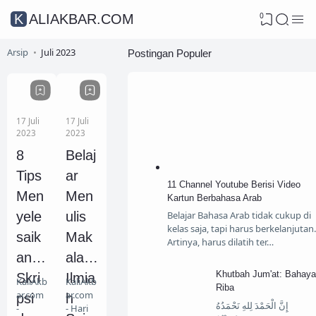
0
KALIAKBAR.COM
Arsip
Juli 2023
Postingan Populer
17 Juli
17 Juli
2023
2023
8
Belaj
Tips
ar
11 Channel Youtube Berisi Video
Men
Men
Kartun Berbahasa Arab
yele
ulis
Belajar Bahasa Arab tidak cukup di
kelas saja, tapi harus berkelanjutan.
saik
Mak
Artinya, harus dilatih ter…
an
alah
Khutbah Jum'at: Bahay
Skri
Ilmia
KaliAkb
KaliAkb
Riba
ar.com
ar.com
psi
h
إِنَّ الْحَمْدَ لِلهِ نَحْمَدُهُ
-
- Hari