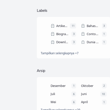
Labels
Artikel Ilmiah
Bahasa Arab
11
3
Biografi Tokoh
Contoh Teks MC
3
1
Download Ebook
Dunia Dosen
3
1
Tampilkan selengkapnya +7
Dunia Mahasiswa
Gontor
4
4
Info Beasiswa
KHUTBAH JUM'AT
6
12
PENDIDIKAN
Resume Buku
4
14
Arsip
Trik dan Tips
9
Desember
Oktober
1
2
Juli
Juni
6
10
Mei
April
6
1
Tampilkan selengkapnya +29