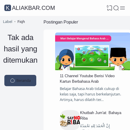
0
KALIAKBAR.COM
Label
Fiqh
Postingan Populer
Tak ada
hasil yang
ditemukan
11 Channel Youtube Berisi Video
Beranda
Kartun Berbahasa Arab
Belajar Bahasa Arab tidak cukup di
kelas saja, tapi harus berkelanjutan.
Artinya, harus dilatih ter…
Khutbah Jum'at: Bahaya
Riba
إِنَّ الْحَمْدَ لِلهِ نَحْمَدُهُ