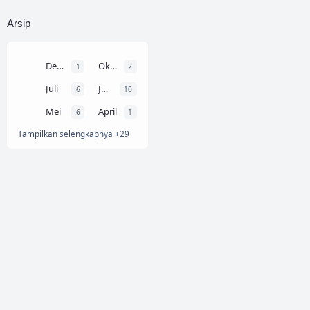
PENDIDIKAN
Resume Buku
4
14
Arsip
Trik dan Tips
9
Desember
Oktober
1
2
Juli
Juni
6
10
Mei
April
6
1
Tampilkan selengkapnya +29
About This Blog
KaliAkbar.com
sudah berdiri sejak tahun 2009. Blog ini menjadi
wadah untuk sharing ilmu dan pengalaman tentang apapun.
Hubungi kami di nang.empe89@gmail.com jika ada yang ingin