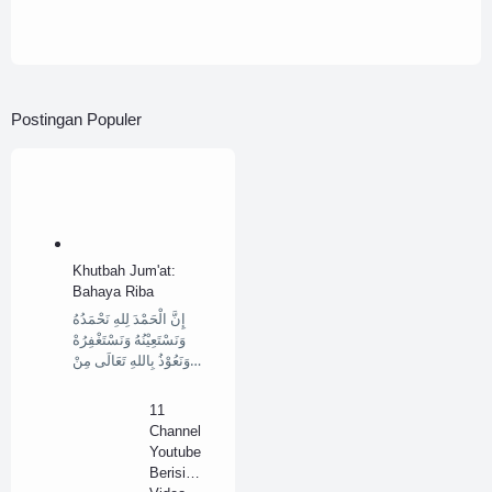
Postingan Populer
Khutbah Jum'at:
Bahaya Riba
إِنَّ الْحَمْدَ لِلهِ نَحْمَدُهُ
وَنَسْتَعِيْنُهُ وَنَسْتَغْفِرُهْ
وَنَعُوْذُ بِاللهِ تَعَالَى مِنْ…
11
Channel
Youtube
Berisi