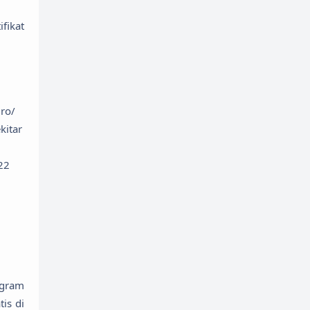
fikat
uro/
kitar
22
ogram
is di