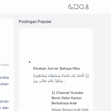
0
Postingan Populer
t baca
Khutbah Jum'at: Bahaya Riba
إِنَّ الْحَمْدَ لِلهِ نَحْمَدُهُ وَنَسْتَعِيْنُهُ وَنَسْتَغْفِرُهْ
ereka
وَنَعُوْذُ بِاللهِ تَعَالَى مِنْ…
lukan
11 Channel Youtube
Berisi Video Kartun
trasi
Berbahasa Arab
i dan
Belajar Bahasa Arab tidak