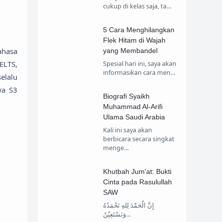
cukup di kelas saja, ta…
5 Cara Menghilangkan
Flek Hitam di Wajah
ahasa
yang Membandel
ELTS,
Spesial hari ini, saya akan
informasikan cara men…
elalu
wa S3
Biografi Syaikh
Muhammad Al-Arifi
Ulama Saudi Arabia
Kali ini saya akan
berbicara secara singkat
menge…
Khutbah Jum'at: Bukti
Cinta pada Rasulullah
SAW
إِنَّ الْحَمْدَ لِلهِ نَحْمَدُهُ
وَنَسْتَعِيْنُ…