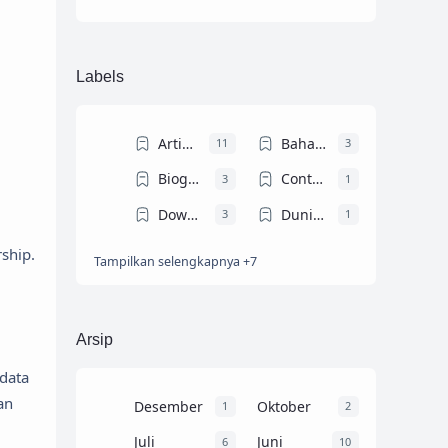
Labels
Artikel Ilmiah
Bahasa Arab
11
3
Biografi Tokoh
Contoh Teks MC
3
1
Download Ebook
Dunia Dosen
3
1
ship.
Tampilkan selengkapnya +7
Dunia Mahasiswa
Gontor
4
4
Info Beasiswa
KHUTBAH JUM'AT
6
12
PENDIDIKAN
Resume Buku
4
14
Arsip
Trik dan Tips
9
 data
an
Desember
Oktober
1
2
Juli
Juni
6
10