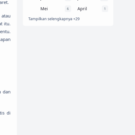
aret.
Mei
April
6
1
 atau
Tampilkan selengkapnya +29
 itu.
entu.
kapan
n dan
is di