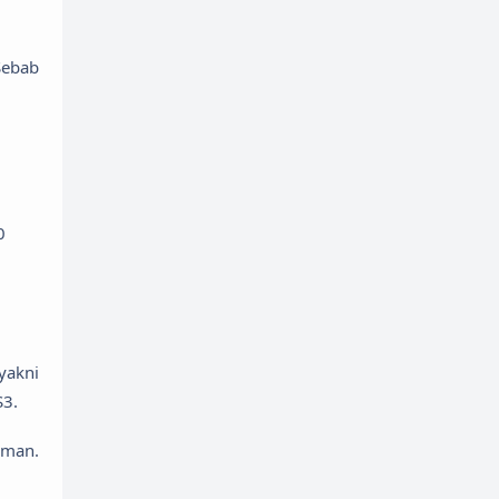
Sebab
0
yakni
S3.
rman.