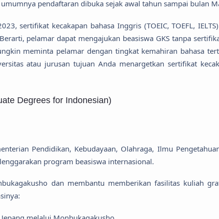
S umumnya pendaftaran dibuka sejak awal tahun sampai bulan M
3, sertifikat kecakapan bahasa Inggris (TOEIC, TOEFL, IELTS)
erarti, pelamar dapat mengajukan beasiswa GKS tanpa sertifikat
mungkin meminta pelamar dengan tingkat kemahiran bahasa tert
rsitas atau jurusan tujuan Anda menargetkan sertifikat keca
ate Degrees for Indonesian)
terian Pendidikan, Kebudayaan, Olahraga, Ilmu Pengetahua
elenggarakan program beasiswa internasional.
bukagakusho dan membantu memberikan fasilitas kuliah grat
asinya:
a Jepang melalui Monbukagakusho.