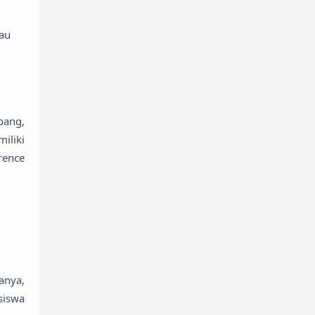
tau
i
pang,
iliki
rence
anya,
siswa