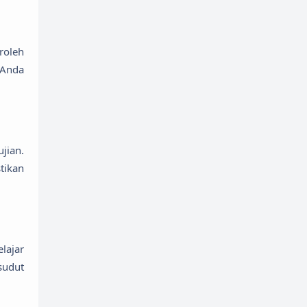
roleh
 Anda
jian.
tikan
lajar
sudut