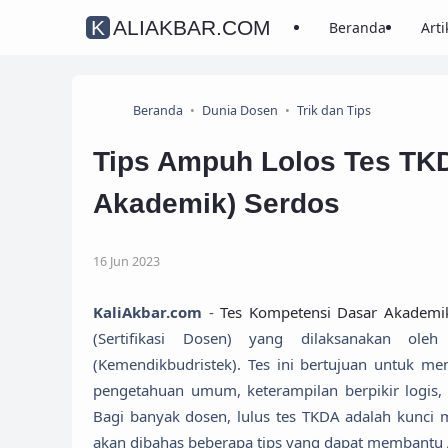
KALIAKBAR.COM
Beranda
Arti
Beranda
Dunia Dosen
Trik dan Tips
Tips Ampuh Lolos Tes TK
Akademik) Serdos
16 Jun 2023
KaliAkbar.com
-
Tes Kompetensi Dasar Akademi
(Sertifikasi Dosen) yang dilaksanakan ole
(Kemendikbudristek). Tes ini bertujuan untuk 
pengetahuan umum, keterampilan berpikir logis
Bagi banyak dosen, lulus tes TKDA adalah kunci me
akan dibahas beberapa tips yang dapat membantu 