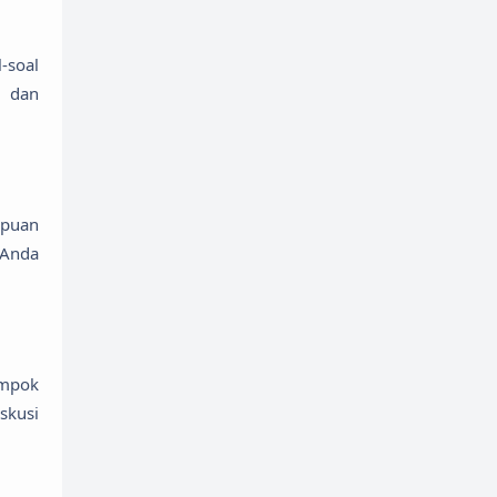
-soal
, dan
mpuan
 Anda
ompok
skusi