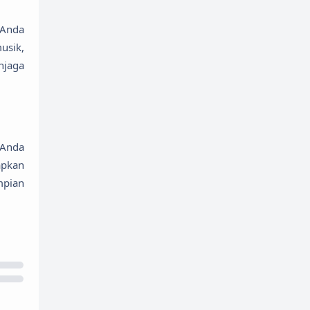
 Anda
usik,
njaga
 Anda
apkan
mpian