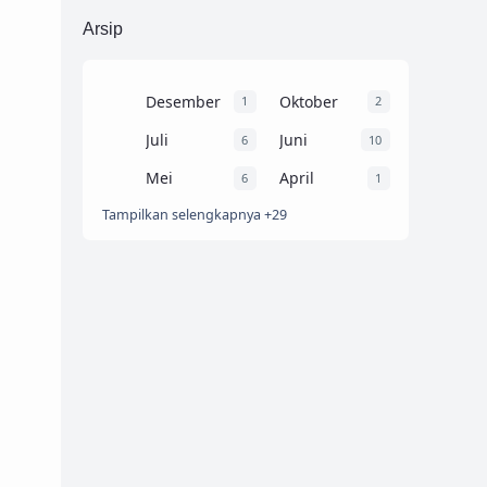
PENDIDIKAN
Resume Buku
4
14
Arsip
Trik dan Tips
9
Desember
Oktober
1
2
Juli
Juni
6
10
Mei
April
6
1
Tampilkan selengkapnya +29