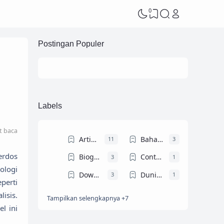
0
Postingan Populer
Labels
t baca
Artikel Ilmiah
Bahasa Arab
11
3
erdos
Biografi Tokoh
Contoh Teks MC
3
1
ologi
Download Ebook
Dunia Dosen
3
1
perti
isis.
Tampilkan selengkapnya +7
Dunia Mahasiswa
Gontor
4
4
l ini
Info Beasiswa
KHUTBAH JUM'AT
6
12