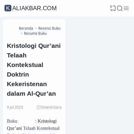
0
KALIAKBAR.COM
Beranda
Resensi Buku
Resume Buku
Kristologi Qur’ani
Telaah
Kontekstual
Doktrin
Kekeristenan
dalam Al-Qur’an
9 Jul 2023
5
menit baca
Buku :
Kristologi
Qur’ani
Telaah Kontekstual