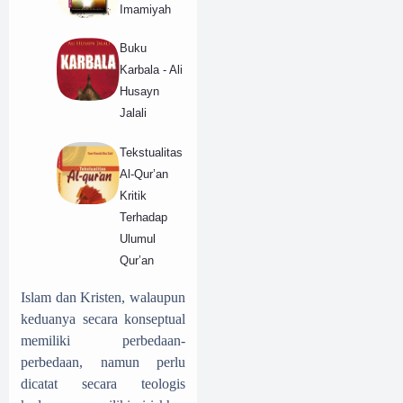
Imamiyah
Buku
Karbala - Ali
Husayn
Jalali
Tekstualitas
Al-Qur’an
Kritik
Terhadap
Ulumul
Qur’an
Islam dan Kristen, walaupun
keduanya secara konseptual
memiliki perbedaan-
perbedaan, namun perlu
dicatat secara teologis