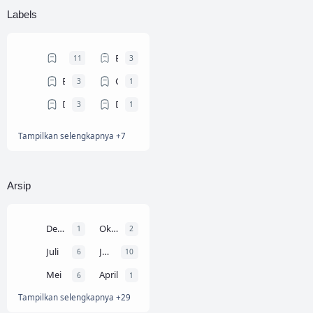
Labels
Artikel Ilmiah
Bahasa Arab
11
3
Biografi Tokoh
Contoh Teks MC
3
1
Download Ebook
Dunia Dosen
3
1
Tampilkan selengkapnya +7
Dunia Mahasiswa
Gontor
4
4
Info Beasiswa
KHUTBAH JUM'AT
6
12
PENDIDIKAN
Resume Buku
4
14
Arsip
Trik dan Tips
9
Desember
Oktober
1
2
Juli
Juni
6
10
Mei
April
6
1
Tampilkan selengkapnya +29