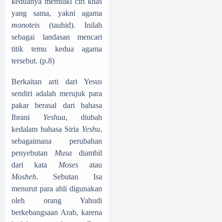
keduanya memiliki ciri khas
yang sama, yakni agama
monoteis
(tauhid). Inilah
sebagai landasan mencari
titik temu kedua agama
tersebut. (p.8)
Berkaitan arti dari Yesus
sendiri adalah merujuk para
pakar berasal dari bahasa
Ibrani
Yeshua
, diubah
kedalam bahasa Siria
Yeshu
,
sebagaimana perubahan
penyebutan
Musa
diambil
dari kata
Moses
atau
Mosheh
. Sebutan Isa
menurut para ahli digunakan
oleh orang Yahudi
berkebangsaan Arab, karena