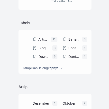
merupakan s…
Labels
Artikel Ilmiah
Bahasa Arab
11
3
Biografi Tokoh
Contoh Teks MC
3
1
Download Ebook
Dunia Dosen
3
1
Tampilkan selengkapnya +7
Dunia Mahasiswa
Gontor
4
4
Info Beasiswa
KHUTBAH JUM'AT
6
12
PENDIDIKAN
Resume Buku
4
14
Arsip
Trik dan Tips
9
Desember
Oktober
1
2