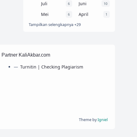
Juli
Juni
6
10
Mei
April
6
1
Tampilkan selengkapnya +29
Partner KaliAkbar.com
Turnitin | Checking Plagiarism
Theme by
Igniel