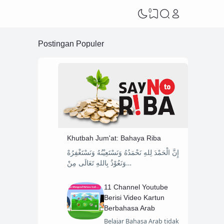
0
Postingan Populer
Khutbah Jum'at: Bahaya Riba
إِنَّ الْحَمْدَ لِلهِ نَحْمَدُهُ وَنَسْتَعِيْنُهُ وَنَسْتَغْفِرُهْ
وَنَعُوْذُ بِاللهِ تَعَالَى مِنْ…
11 Channel Youtube
Berisi Video Kartun
Berbahasa Arab
Belajar Bahasa Arab tidak