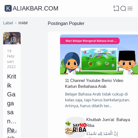
0
KALIAKBAR.COM
Label
HAM
Postingan Populer
19
Febr
uari
2022
Krit
11 Channel Youtube Berisi Video
ik
Kartun Berbahasa Arab
Ga
Belajar Bahasa Arab tidak cukup di
kelas saja, tapi harus berkelanjutan.
ga
Artinya, harus dilatih ter…
sa
Khutbah Jum'at: Bahaya
n
Riba
Pe
Judul
إِنَّ الْحَمْدَ لِلهِ نَحْمَدُهُ
Asli