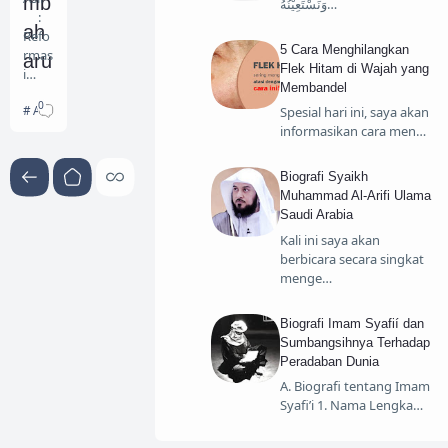
mb
وَنَسْتَعِيْنُهُ…
:
ah
Refo
5 Cara Menghilangkan
rmas
aru
Flek Hitam di Wajah yang
i
an
Membandel
Syari’
0
Artikel Ilmiah
ah
Spesial hari ini, saya akan
Ab
dan
informasikan cara men…
dull
HAM
dala
ah
Biografi Syaikh
m
Muhammad Al-Arifi Ulama
Ah
Isla
Saudi Arabia
m
me
Kali ini saya akan
Peng
berbicara secara singkat
d
aran
menge…
g
An-
: Dr.
Na’
Adan
Biografi Imam Syafií dan
g
Sumbangsihnya Terhadap
im
Dju
Peradaban Dunia
mhu
A. Biografi tentang Imam
r
Syafi’i 1. Nama Lengka…
Saliki
n,