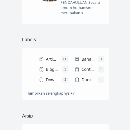
PENDAHULUAN Secara
umum humanisme
merupakan s…
Labels
Artikel Ilmiah
Bahasa Arab
11
3
Biografi Tokoh
Contoh Teks MC
3
1
Download Ebook
Dunia Dosen
3
1
Tampilkan selengkapnya +7
Dunia Mahasiswa
Gontor
4
4
Info Beasiswa
KHUTBAH JUM'AT
6
12
PENDIDIKAN
Resume Buku
4
14
Arsip
Trik dan Tips
9