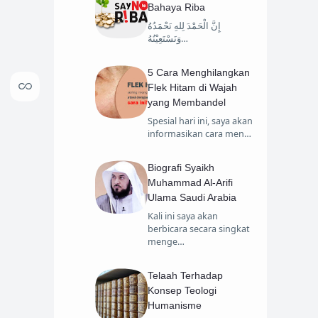
Bahaya Riba
إِنَّ الْحَمْدَ لِلهِ نَحْمَدُهُ
وَنَسْتَعِيْنُهُ…
5 Cara Menghilangkan
Flek Hitam di Wajah
yang Membandel
Spesial hari ini, saya akan
informasikan cara men…
Biografi Syaikh
Muhammad Al-Arifi
Ulama Saudi Arabia
Kali ini saya akan
berbicara secara singkat
menge…
Telaah Terhadap
Konsep Teologi
Humanisme