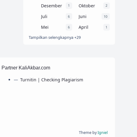
Desember
Oktober
1
2
Juli
Juni
6
10
Mei
April
6
1
Tampilkan selengkapnya +29
Partner KaliAkbar.com
Turnitin | Checking Plagiarism
Theme by
Igniel